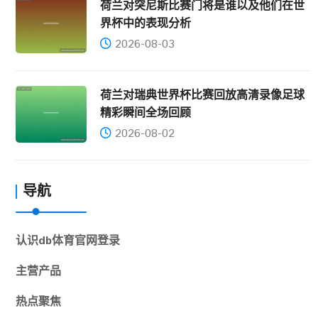
荷兰对突尼斯比赛门将是谁以及他们在世
界杯中的表现分析
2026-08-03
荷兰对瑞典世界杯比赛回放高清录像足球
精彩瞬间全场回顾
2026-08-02
导航
认识
db体育官网登录
主营产品
热点聚焦