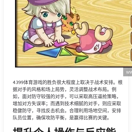
4399体育游戏的胜负很大程度上取决于战术安排。根
据对手的风格和场上局势，灵活调整战术布局。例
如，面对防守较强的对手，可以采取高压逼抢策略，
增加对方失误率；而遇到技术细腻的对手，则应采取
稳健防守，寻找反击机会。合理利用场地空间，安排
队员位置，确保攻防平衡，是赢得比赛的关键。