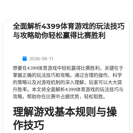
全面解析4399体育游戏的玩法技巧
与攻略助你轻松赢得比赛胜利
2026-06-11
想要在4399体育游戏中轻松赢得比赛胜利，关键在于
掌握正确的玩法技巧和攻略。通过合理的操作、科学
的策略以及对游戏机制的深入理解，玩家可以大大提
升胜率。本文将全面解析4399体育游戏的玩法技巧与
攻略，帮助你在比赛中占据优势，轻松取胜。
理解游戏基本规则与操
作技巧