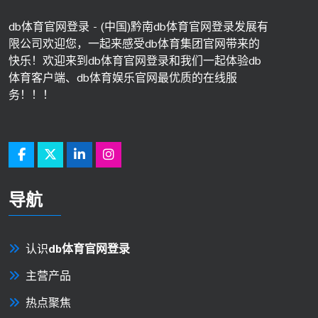
db体育官网登录 - (中国)黔南db体育官网登录发展有
限公司欢迎您，一起来感受db体育集团官网带来的
快乐！欢迎来到db体育官网登录和我们一起体验db
体育客户端、db体育娱乐官网最优质的在线服
务！！！
导航
认识
db体育官网登录
主营产品
热点聚焦