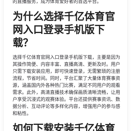
的直播服务，成为体育爱好者的首选平台。
为什么选择千亿体育官
网入口登录手机版下
载？
选择千亿体育官网入口登录手机版下载，主要是因为
其操作简便、内容丰富、直播高清、更新及时。用户
只需下载安装应用，即可快速登录，无需繁琐的注册
流程，节省时间。同时，平台汇聚了大量体育赛事资
源，涵盖国内外各种热门比赛，满足不同用户的观看
需求。此外，高清直播技术确保画质清晰流畅，让用
户享受沉浸式的观赛体验。平台还提供赛事资讯、数
据分析、互动评论等多样化内容，增强用户的参与感
和粘性。
如何下载安装千亿体育