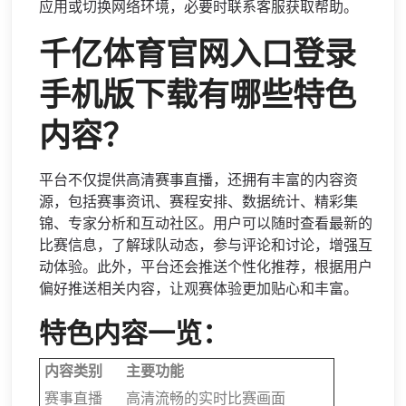
应用或切换网络环境，必要时联系客服获取帮助。
千亿体育官网入口登录
手机版下载有哪些特色
内容？
平台不仅提供高清赛事直播，还拥有丰富的内容资
源，包括赛事资讯、赛程安排、数据统计、精彩集
锦、专家分析和互动社区。用户可以随时查看最新的
比赛信息，了解球队动态，参与评论和讨论，增强互
动体验。此外，平台还会推送个性化推荐，根据用户
偏好推送相关内容，让观赛体验更加贴心和丰富。
特色内容一览：
内容类别
主要功能
赛事直播
高清流畅的实时比赛画面