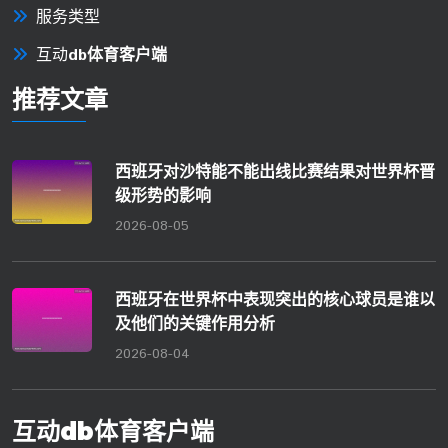
服务类型
互动
db体育客户端
推荐文章
西班牙对沙特能不能出线比赛结果对世界杯晋
级形势的影响
2026-08-05
西班牙在世界杯中表现突出的核心球员是谁以
及他们的关键作用分析
2026-08-04
互动
db体育客户端