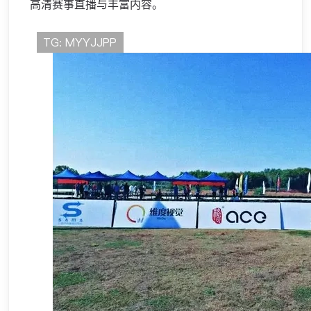
高清赛事直播与丰富内容。