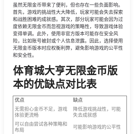
虽然无限金币带来了便利，但也存在一些负面影响。
首先，游戏的挑战性大大降低，玩家可能会失去探索
和战胜困难的成就感。其次，部分玩家可能会因为过
度依赖无限金币而忽视游戏的策略性，导致游戏体验
变得单调。此外，使用非官方版本可能存在安全风
险，比如账号被封或个人信息泄露。因此，选择使用
无限金币版本时应权衡利弊，避免影响游戏的公平性
和安全性。
体育城大亨无限金币版
本的优缺点对比表
优点
缺点
无需担心金币不足，游戏
降低游戏挑战性，可能
体验更流畅
失去成就感
可以自由尝试各种策略和
可能影响游戏的公平性
布局