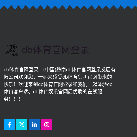
db体育官网登录 - (中国)黔南db体育官网登录发展有
限公司欢迎您，一起来感受db体育集团官网带来的
快乐！欢迎来到db体育官网登录和我们一起体验db
体育客户端、db体育娱乐官网最优质的在线服
务！！！