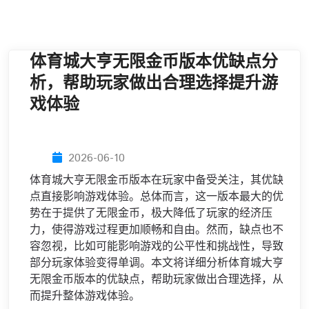
体育城大亨无限金币版本优缺点分
析，帮助玩家做出合理选择提升游
戏体验
2026-06-10
体育城大亨无限金币版本在玩家中备受关注，其优缺
点直接影响游戏体验。总体而言，这一版本最大的优
势在于提供了无限金币，极大降低了玩家的经济压
力，使得游戏过程更加顺畅和自由。然而，缺点也不
容忽视，比如可能影响游戏的公平性和挑战性，导致
部分玩家体验变得单调。本文将详细分析体育城大亨
无限金币版本的优缺点，帮助玩家做出合理选择，从
而提升整体游戏体验。