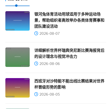
银河兔体育活动用球适用于多种运动场
景，帮助组织者高效举办各类体育赛事和
团队建设活动
2026-08-07
详细解析世界杯瑞典突尼斯比赛海报背后
的设计理念与视觉冲击力
2026-08-06
西班牙对沙特能不能出线比赛结果对世界
杯晋级形势的影响
2026-08-05