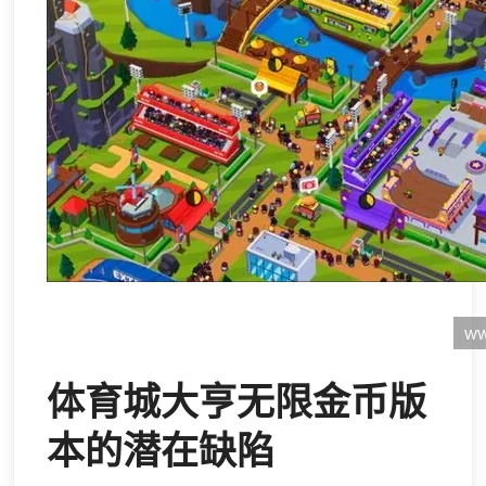
体育城大亨无限金币版
本的潜在缺陷