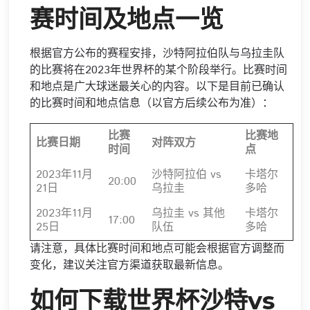
赛时间及地点一览
根据官方公布的赛程安排，沙特阿拉伯队与乌拉圭队
的比赛将在2023年世界杯的某个阶段举行。比赛时间
和地点是广大球迷最关心的内容。以下是目前已确认
的比赛时间和地点信息（以官方后续公布为准）：
比赛
比赛地
比赛日期
对阵双方
时间
点
2023年11月
沙特阿拉伯 vs
卡塔尔
20:00
21日
乌拉圭
多哈
2023年11月
乌拉圭 vs 其他
卡塔尔
17:00
25日
队伍
多哈
请注意，具体比赛时间和地点可能会根据官方调整而
变化，建议关注官方渠道获取最新信息。
如何下载世界杯沙特vs