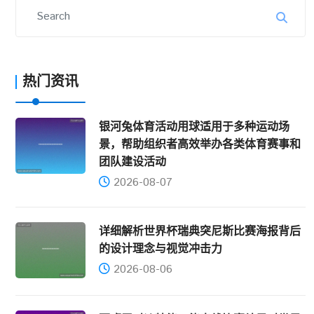
热门资讯
银河兔体育活动用球适用于多种运动场
景，帮助组织者高效举办各类体育赛事和
团队建设活动
2026-08-07
详细解析世界杯瑞典突尼斯比赛海报背后
的设计理念与视觉冲击力
2026-08-06