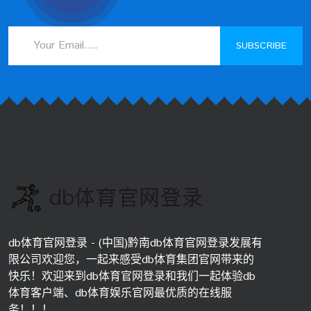
SUBSCRIBE
db体育官网登录 - (中国)黔南db体育官网登录发展有
限公司欢迎您，一起来感受db体育集团官网带来的
快乐！欢迎来到db体育官网登录和我们一起体验db
体育客户端、db体育娱乐官网最优质的在线服
务！！！