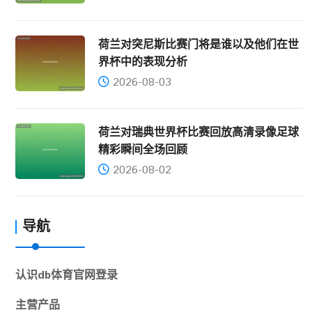
荷兰对突尼斯比赛门将是谁以及他们在世
界杯中的表现分析
2026-08-03
荷兰对瑞典世界杯比赛回放高清录像足球
精彩瞬间全场回顾
2026-08-02
导航
认识
db体育官网登录
主营产品