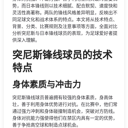
势，而日本锋线则以技术细腻、配合默契、速度快和
灵活性高著称。两队的锋线风格差异明显，反映出不
同足球文化和战术体系的特点。本文将从技术特点、
背景、分类、比赛规则及注意事项等方面，全面对比
分析突尼斯与日本锋线球员的表现，为足球爱好者提
供深入理解。
突尼斯锋线球员的技术
特点
身体素质与冲击力
突尼斯锋线球员普遍拥有较强的身体素质，身高体
壮，善于利用身体优势进行对抗。在比赛中，他们常
通过强力冲刺和身体碰撞制造机会，突破对方防线。
身体对抗能力强使得他们在禁区内具有一定的优势，
善于争抢高空球和制造点球机会。