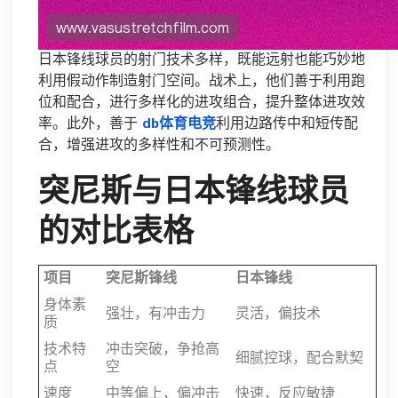
日本锋线球员的射门技术多样，既能远射也能巧妙地
利用假动作制造射门空间。战术上，他们善于利用跑
位和配合，进行多样化的进攻组合，提升整体进攻效
率。此外，善于
db体育电竞
利用边路传中和短传配
合，增强进攻的多样性和不可预测性。
突尼斯与日本锋线球员
的对比表格
项目
突尼斯锋线
日本锋线
身体素
强壮，有冲击力
灵活，偏技术
质
技术特
冲击突破，争抢高
细腻控球，配合默契
点
空
速度
中等偏上，偏冲击
快速，反应敏捷