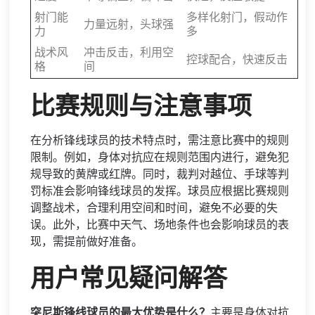
射门能
多样化射门，假动作
力量远射，头球强
力
多
战术风
冲击反击，利用空
控球配合，快速反击
格
间
比赛规则与注意事项
在分析锋线球员的技术特点时，需注意比赛中的规则
限制。例如，身体对抗应在规则范围内进行，避免犯
规导致的黄牌或红牌。同时，裁判对越位、手球等判
罚标准会影响锋线球员的发挥。球员应根据比赛规则
调整战术，合理利用空间和时间，避免不必要的失
误。此外，比赛中天气、场地条件也会影响球员的表
现，需提前做好准备。
用户常见疑问解答
突尼斯锋线球员的最大优势是什么？
主要是身体对抗