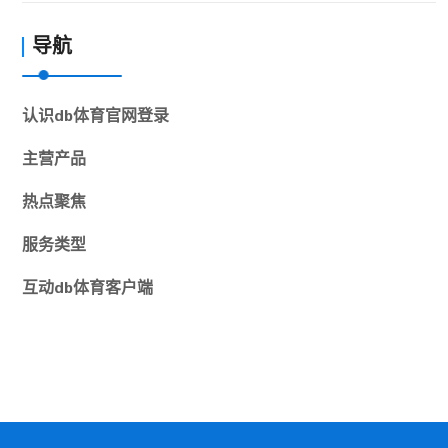
导航
认识
db体育官网登录
主营产品
热点聚焦
服务类型
互动
db体育客户端