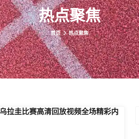
热点聚焦
首页
热点聚焦
与乌拉圭比赛高清回放视频全场精彩内