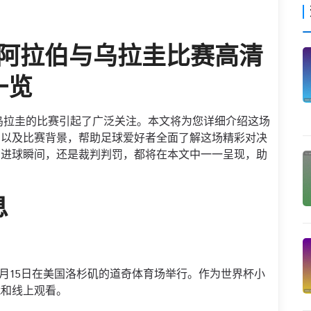
特阿拉伯与乌拉圭比赛高清
一览
阵乌拉圭的比赛引起了广泛关注。本文将为您详细介绍这场
刻以及比赛背景，帮助足球爱好者全面了解这场精彩对决
、进球瞬间，还是裁判判罚，都将在本文中一一呈现，助
息
6月15日在美国洛杉矶的道奇体育场举行。作为世界杯小
战和线上观看。