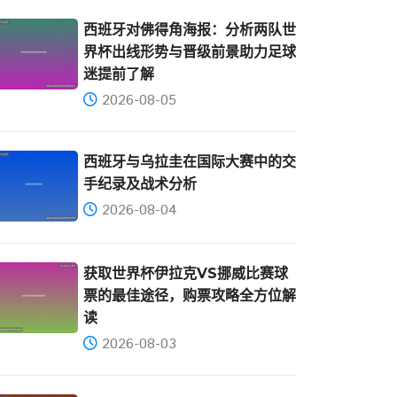
西班牙对佛得角海报：分析两队世
界杯出线形势与晋级前景助力足球
迷提前了解
2026-08-05
西班牙与乌拉圭在国际大赛中的交
手纪录及战术分析
2026-08-04
获取世界杯伊拉克VS挪威比赛球
票的最佳途径，购票攻略全方位解
读
2026-08-03