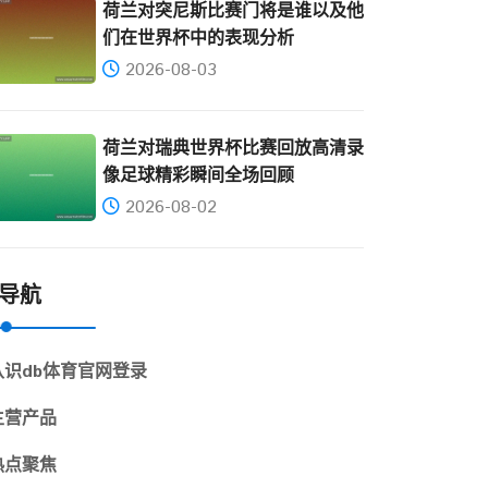
荷兰对突尼斯比赛门将是谁以及他
们在世界杯中的表现分析
2026-08-03
荷兰对瑞典世界杯比赛回放高清录
像足球精彩瞬间全场回顾
2026-08-02
导航
认识
db体育官网登录
主营产品
热点聚焦