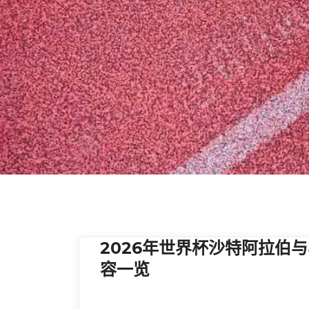
2026年世界杯沙特阿拉伯
容一览