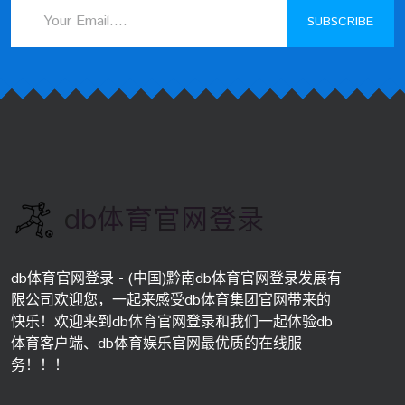
SUBSCRIBE
db体育官网登录 - (中国)黔南db体育官网登录发展有
限公司欢迎您，一起来感受db体育集团官网带来的
快乐！欢迎来到db体育官网登录和我们一起体验db
体育客户端、db体育娱乐官网最优质的在线服
务！！！