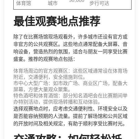
50,000
体育馆
城市
步行可达
最佳观赛地点推荐
除了在比赛场馆现场观看外，许多城市还设有官方或
非官方的公共观赛区。这些地点通常配备大屏幕、音
响设备，营造热烈的氛围，适合与朋友一同享受比赛
盛宴。推荐的观赛地点包括：
体育场周边的官方观赛区：这些区域通常设在体育场
附近，交通便利，安全措施到位。
市中心大型广场：如市政广场、商业区广场，配备大
屏幕，方便大量观众聚集。
特色酒吧和体育酒馆：部分知名酒吧会在比赛期间举
办特别活动，提供现场转播和互动体验。
选择观赛地点时，应考虑交通便利性、环境安全以及
是否能容纳预期的人流量。提前了解场馆和公共区域
的开放时间及相关规定，有助于顺利享受比赛时光。