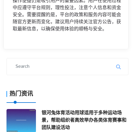
操作便捷仍是吸引用户的重要因素。用户在使用过程
中应遵守平台规则，理性投注，注意个人信息和资金
安全。需要提醒的是，平台的政策和服务内容可能会
随官方更新而变化，建议用户持续关注官方公告，获
取最新信息，以确保使用体验的顺畅与安全。
热门资讯
银河兔体育活动用球适用于多种运动场
景，帮助组织者高效举办各类体育赛事和
团队建设活动