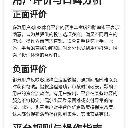
用户评价与口碑分析
正面评价
多数用户对f88体育平台的赛事丰富度和赔率水平表示
满意，认为其提供的投注选项多样，满足不同用户的
需求。操作界面简洁直观，适合新手快速上手。此
外，平台的直播功能和即时比分也受到用户好评，增
强了投注体验的互动性。
负面评价
部分用户反映客服响应速度较慢，遇到问题时难以及
时获得帮助。提款流程繁琐，审核时间较长，影响了
用户的资金流动性。有用户指出，平台在某些地区的
服务不够稳定，偶尔出现登录困难或支付异常的情
况。此外，也有用户对平台的优惠政策持保留态度，
认为部分促销活动存在限制条件，实际获益有限。