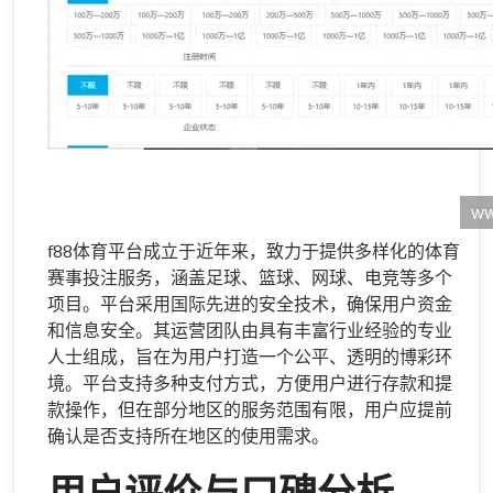
f88体育平台成立于近年来，致力于提供多样化的体育
赛事投注服务，涵盖足球、篮球、网球、电竞等多个
项目。平台采用国际先进的安全技术，确保用户资金
和信息安全。其运营团队由具有丰富行业经验的专业
人士组成，旨在为用户打造一个公平、透明的博彩环
境。平台支持多种支付方式，方便用户进行存款和提
款操作，但在部分地区的服务范围有限，用户应提前
确认是否支持所在地区的使用需求。