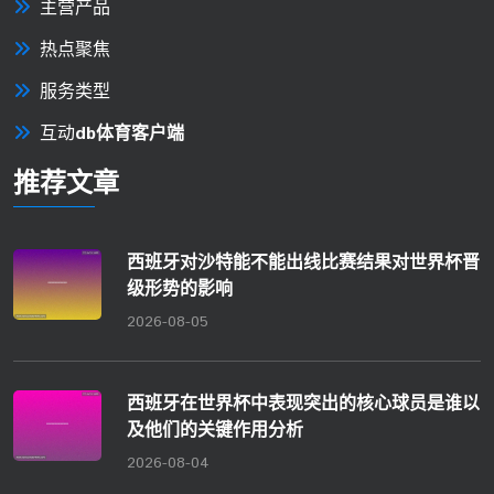
主营产品
热点聚焦
服务类型
互动
db体育客户端
推荐文章
西班牙对沙特能不能出线比赛结果对世界杯晋
级形势的影响
2026-08-05
西班牙在世界杯中表现突出的核心球员是谁以
及他们的关键作用分析
2026-08-04