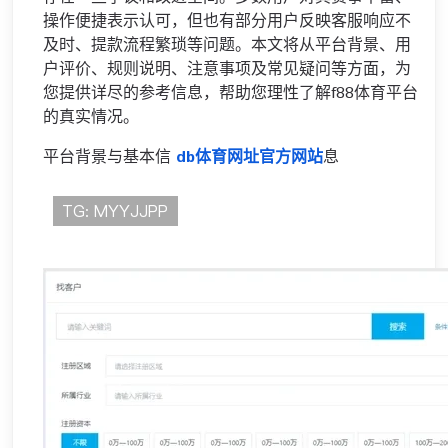
操作便捷表示认可，但也有部分用户反映客服响应不
及时、提款流程繁琐等问题。本文将从平台背景、用
户评价、规则说明、注意事项及常见疑问等方面，为
您提供详尽的参考信息，帮助您理性了解f88体育平台
的真实情况。
平台背景与基本信
db体育网址官方网站
息