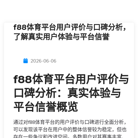
f88体育平台用户评价与口碑分析，
了解真实用户体验与平台信誉
2026-06-06
f88体育平台用户评价与
口碑分析：真实体验与
平台信誉概览
通过对f88体育平台的用户评价与口碑进行全面分析，
可以发现该平台在用户中的整体信誉较为稳定，但也
存在一些争议和改进空间。多数用户对其赛事丰富、