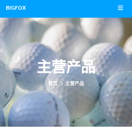
主营产品
首页
主营产品