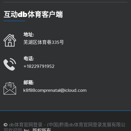
互动
db体育客户端
地址:
芜湖区体育巷335号
电话:
+18229791952
邮箱:
k8f88comprenatal@icloud.com
©
db体育官网登录 - (中国)黔南db体育官网登录发展有限公
司欢迎您
Inc. 版权所有。